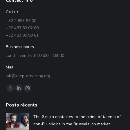
Contact info
Call us
+32 2 893 97 00
+32 483 89 02 60
+32 483 98 99 61
Business hours
Lundi - vendredi 10h00 - 18h00
Mail
job@keep-dreaming.org
Find us on:
Facebook
Linkedin
Instagram
page
page
page
Posts récents
opens
opens
opens
in
in
in
The 6 main obstacles to the hiring of talents of
new
new
new
non-EU origins in the Brussels job market
window
window
window